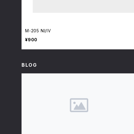
M-205 NI/IV
¥900
BLOG