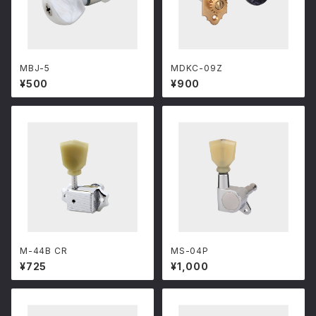
MBJ-5
MDKC-09Z
¥500
¥900
M-44B CR
MS-04P
¥725
¥1,000