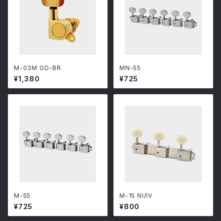
M-03M GD-BR
MN-55
¥1,380
¥725
M-55
M-15 NI/IV
¥725
¥800