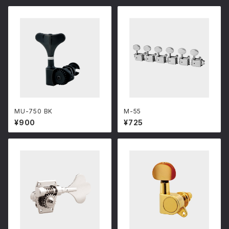
MU-750 BK
M-55
¥900
¥725