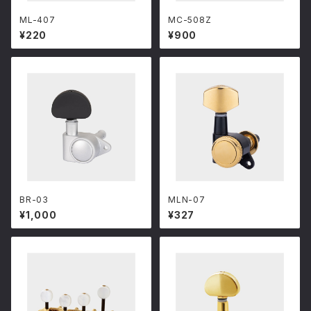
ML-407
MC-508Z
¥220
¥900
BR-03
MLN-07
¥1,000
¥327