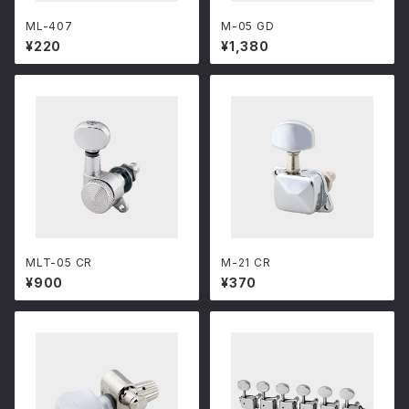
ML-407
M-05 GD
¥220
¥1,380
MLT-05 CR
M-21 CR
¥900
¥370