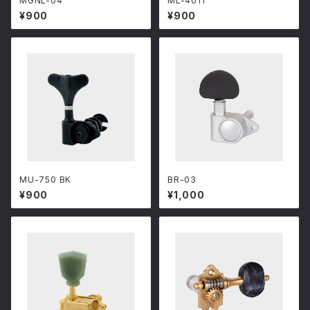
MGNL-04
ML-4011
¥900
¥900
MU-750 BK
BR-03
¥900
¥1,000