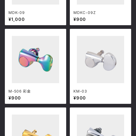
MDK-09
MDKC-09Z
¥1,000
¥900
M-506 彩金
KM-03
¥900
¥900