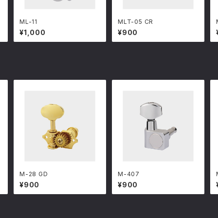
ML-11
MLT-05 CR
¥1,000
¥900
M-28 GD
M-407
¥900
¥900