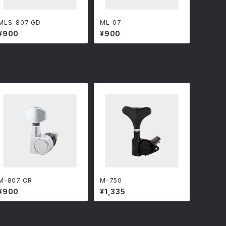
MLS-807 GD
ML-07
¥900
¥900
M-807 CR
M-750
¥900
¥1,335