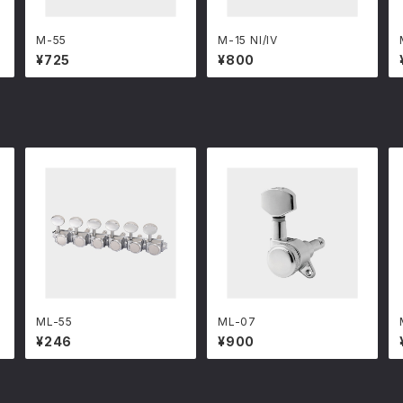
M-55
M-15 NI/IV
¥725
¥800
ML-55
ML-07
¥246
¥900