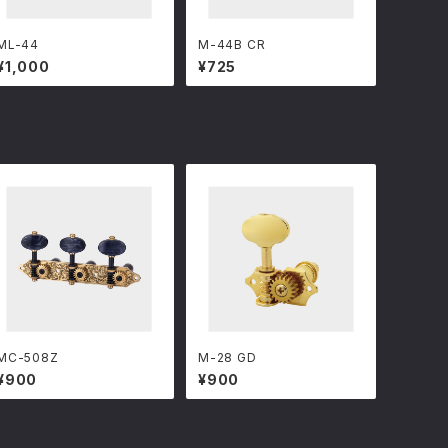
ML-44
M-44B CR
¥1,000
¥725
MC-508Z
M-28 GD
¥900
¥900